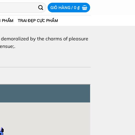
GIỎ HÀNG /
0
₫
N PHẨM
TRAI ĐẸP CỰC PHẨM
 demoralized by the charms of pleasure
ensue;.