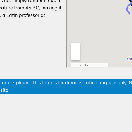
s not simply random text. It
terature from 45 BC, making it
 a Latin professor at
form 7 plugin. This form is for demonstration purpose only. 
site.