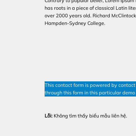
Contrary to popular belief, Lorem Ipsum i
has roots in a piece of classical Latin li
over 2000 years old. Richard McClintock,
Hampden-Sydney College.
This contact form is powered by contact 
through this form in this particular demo 
Lỗi:
Không tìm thấy biểu mẫu liên hệ.