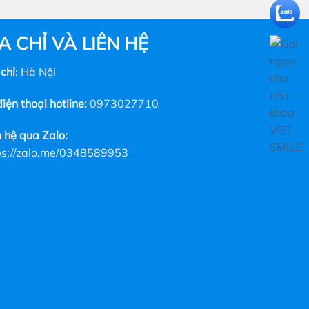
A CHỈ VÀ LIÊN HỆ
 chỉ
: Hà Nội
iện thoại hotline:
0973027710
n hệ qua Zalo:
ps://zalo.me/0348589953