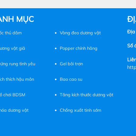
ANH MỤC
ĐỊ
Địa
ốc
thủ dâm
Vòng đeo dương vật
Số đ
ương vật giả
Popper chính hãng
Liê
rứng rung tình yêu
Gel bôi trơn
htt
ích thích hậu môn
Bao cao su
ồ chơi BDSM
Tăng kích thước dương vật
hóa dương vật
Chống xuất tinh sớm