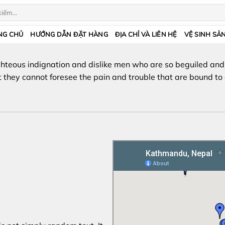
NG CHỦ
HƯỚNG DẪN ĐẶT HÀNG
ĐỊA CHỈ VÀ LIÊN HỆ
VỆ SINH SẢ
ghteous indignation and dislike men who are so beguiled and
t they cannot foresee the pain and trouble that are bound to 