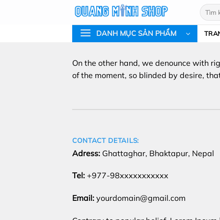
Bỏ
Tìm
qua
kiếm:
nội
DANH MỤC SẢN PHẨM
TRA
dung
On the other hand, we denounce with ri
of the moment, so blinded by desire, tha
CONTACT DETAILS:
Adress:
Ghattaghar, Bhaktapur, Nepal
Tel:
+977-98xxxxxxxxxxx
Email:
yourdomain@gmail.com