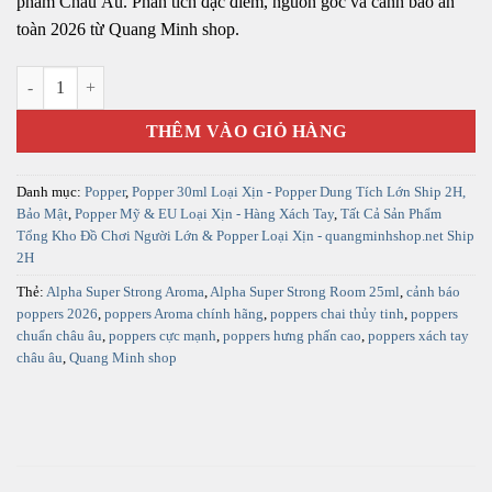
phẩm Châu Âu. Phân tích đặc điểm, nguồn gốc và cảnh báo an
toàn 2026 từ Quang Minh shop.
Alpha Super Strong Room 25ml Aroma – Poppers Cực Mạnh, Hưng Ph
THÊM VÀO GIỎ HÀNG
Danh mục:
Popper
,
Popper 30ml Loại Xịn - Popper Dung Tích Lớn Ship 2H,
Bảo Mật
,
Popper Mỹ & EU Loại Xịn - Hàng Xách Tay
,
Tất Cả Sản Phẩm
Tổng Kho Đồ Chơi Người Lớn & Popper Loại Xịn - quangminhshop.net Ship
2H
Thẻ:
Alpha Super Strong Aroma
,
Alpha Super Strong Room 25ml
,
cảnh báo
poppers 2026
,
poppers Aroma chính hãng
,
poppers chai thủy tinh
,
poppers
chuẩn châu âu
,
poppers cực mạnh
,
poppers hưng phấn cao
,
poppers xách tay
châu âu
,
Quang Minh shop