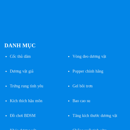
trên
trang
sản
phẩm
DANH MỤC
Cốc
thủ dâm
Vòng đeo dương vật
Dương vật giả
Popper chính hãng
Trứng rung tình yêu
Gel bôi trơn
Kích thích hậu môn
Bao cao su
Đồ chơi BDSM
Tăng kích thước dương vật