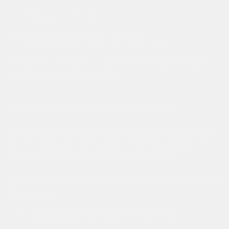
Các chất kích thích khác
Thuốc hỗ trợ cương dương như Viagra, Cialis
Những sự kết hợp này có thể gây tụt huyết áp nghiêm trọng và
dẫn đến các biến chứng nguy hiểm.
Góc Nhìn Có Trách Nhiệm Từ Quang Minh shop
Quang Minh shop theo đuổi định hướng minh bạch – thận trọng –
có trách nhiệm, tập trung cung cấp thông tin để người đọc hiểu
đúng bản chất sản phẩm trước khi đưa ra quyết định.
Với Alpha Super Strong Room 25ml của Aroma, chúng tôi hướng
đến việc làm rõ:
Vì sao đây là dòng poppers được xem là cực mạnh