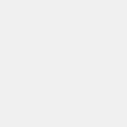
Nguồn Gốc Alpha Super Strong Room 25ml: Tiêu Chuẩn
Châu Âu Tạo Nên Khác Biệt
Các dòng poppers lưu hành tại Châu Âu thường gắn liền với quy
trình kiểm soát nghiêm ngặt về bao bì và xử lý hóa chất. Với
Alpha Super Strong Room 25ml của Aroma, nguồn gốc Châu Âu
được đánh giá cao nhờ:
Công thức đậm, tác động mạnh và tương đối đồng đều
Bao bì hoàn thiện tốt, dễ nhận diện
Chai thủy tinh dày, giúp hạn chế tương tác hóa học
Nắp dập nổi theo chuẩn dược phẩm Châu Âu, tăng độ kín và
an toàn khi bảo quản
Những yếu tố này góp phần củng cố vị thế của dòng Alpha trong
nhóm poppers cường độ cao.