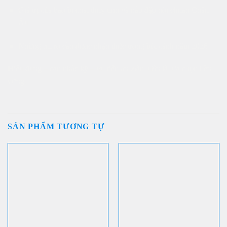
Giá trị của bao bì chai thủy tinh và nắp dập nổi chuẩn Châu
Âu
Những rủi ro cần được nhận thức trong bối cảnh năm 2026
Hiểu đúng – cân nhắc kỹ – ưu tiên an toàn luôn là lựa chọn bền
vững.
SẢN PHẨM TƯƠNG TỰ