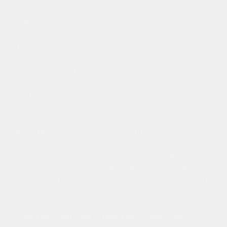
Đặc Điểm Nổi Bật Của Alpha Super Strong Room 25ml
1. Thuộc Nhóm Poppers Cực Mạnh
Alpha Super Strong Room thường được xếp vào nhóm poppers
rất mạnh đến cực mạnh, với hiệu ứng đến nhanh, rõ ràng và dứt
khoát. Đây là dòng sản phẩm chỉ phù hợp với người đã có kinh
nghiệm và hiểu rõ giới hạn cá nhân.
2. Mức Hưng Phấn Cao, Cảm Nhận Rõ
So với nhiều dòng phổ thông, Alpha Super Strong Room được
nhắc đến nhờ mức hưng phấn cao, cảm giác tác động mạnh trong
thời gian ngắn. Đặc điểm này khiến sản phẩm được quan tâm bởi
những người đã quen với poppers nồng độ cao.
3. Chai Thủy Tinh 25ml – Hoàn Thiện Chuẩn Dược