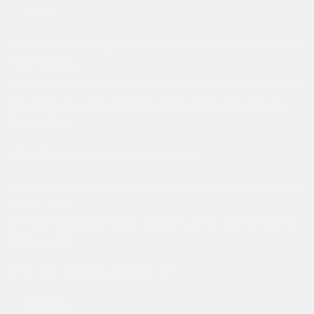
Aroma
Việc tiếp cận các dòng cực mạnh luôn đòi hỏi sự hiểu biết và cân
nhắc cẩn trọng.
Cảnh Báo Quan Trọng Khi Tìm Hiểu Alpha Super Strong
Room 25ml
Cần nhấn mạnh rõ ràng và minh bạch rằng:
Poppers không phải là thuốc và cũng không phải sản phẩm chăm
sóc sức khỏe.
Đây là hóa chất công nghiệp, tiềm ẩn rủi ro nếu tiếp xúc hoặc sử
dụng sai cách.
Tuyệt đối không kết hợp poppers với:
Rượu bia