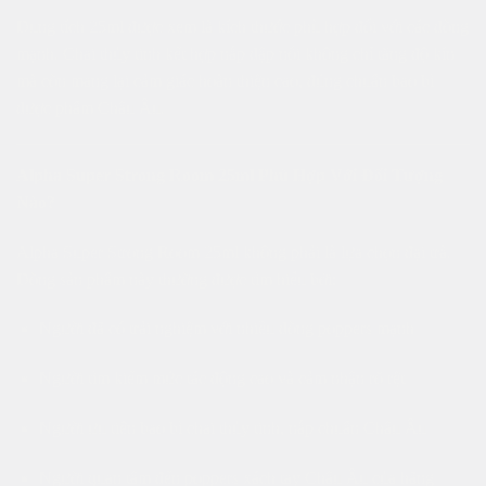
Dung tích 25ml được xem là kích thước phù hợp đối với các dòng
mạnh. Chai thủy tinh kết hợp nắp dập nổi không chỉ tăng độ kín
mà còn mang lại cảm giác hoàn thiện cao, đúng chuẩn bao bì
dược phẩm Châu Âu.
Alpha Super Strong Room 25ml Phù Hợp Với Đối Tượng
Nào?
Alpha Super Strong Room 25ml không phải là lựa chọn đại trà.
Dòng sản phẩm này thường được tìm hiểu bởi:
Người đã có trải nghiệm với nhiều dòng poppers mạnh
Người tìm kiếm mức tác động cao và cảm nhận rõ rệt
Người ưu tiên bao bì chai thủy tinh, nắp chuẩn Châu Âu
Người quan tâm đến poppers xách tay Châu Âu của hãng