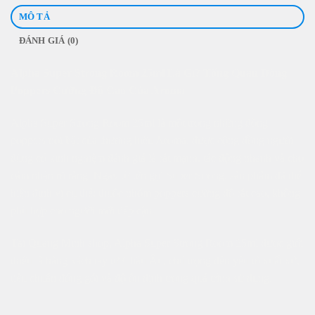
MÔ TẢ
ĐÁNH GIÁ (0)
Alpha Super Strong Room 25ml Là Gì? Tổng Quan Dòng
Poppers Cường Độ Cao Của Aroma
Alpha Super Strong Room 25ml là một trong những dòng
poppers nổi bật của thương hiệu Aroma, được cộng đồng người
dùng có kinh nghiệm đánh giá là rất mạnh, tác động nhanh và cho
cảm nhận rõ ràng. Ngay từ tên gọi Super Strong, sản phẩm đã thể
hiện định vị cụ thể: thuộc nhóm poppers cường độ rất cao, không
phù hợp cho người mới tiếp cận.
Tại Quang Minh shop, Alpha Super Strong Room 25ml được giới
thiệu là hàng xách tay từ Châu Âu, chú trọng đến yếu tố xuất xứ,
tiêu chuẩn đóng gói và độ ổn định trong quá trình sử dụng.