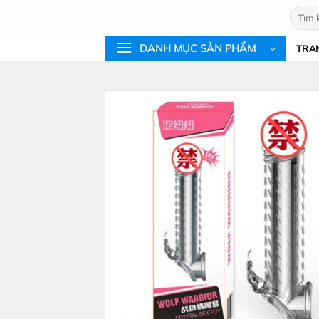
Bỏ
Tìm
qua
kiếm:
nội
DANH MỤC SẢN PHẨM
TRA
dung