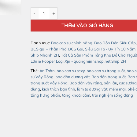
Bao Độn Dương Vật Họa Tiết Vảy Rồng – Trong Suốt,
THÊM VÀO GIỎ HÀNG
Danh mục:
Bao cao su chính hãng
,
Bao Đôn Dên Siêu Cấp
,
BCS gai - Phân Phối BCS Gai, Siêu Gai To - Uy Tín 10 Năm,
Ship Nhanh 2H
,
Tất Cả Sản Phẩm Tổng Kho Đồ Chơi Ngườ
Lớn & Popper Loại Xịn - quangminhshop.net Ship 2H
Thẻ:
An Toàn
,
bao cao su sexy
,
bao cao su trong suốt
,
bao c
su Vảy Rồng
,
bao độn dương vật
,
Bao độn trong suốt
,
Bao 
trong suốt Vảy Rồng
,
Bao độn vảy rồng
,
bền lâu
,
cực sướng
dùng
,
kích thích bạn tình
,
làm to dương vật
,
mềm mại
,
phê 
tăng hưng phấn
,
tăng khoái cảm
,
trải nghiệm sống động