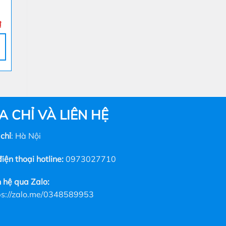
300ml – Gel Bôi Trơn
KHỦNG chơi Fist
Mô Phỏng Tinh Dịch
Giá
Khoảng
Giá
Giá
₫
150.000
₫
–
280.000
₫
900.000
₫
750.000
₫
hiện
giá:
gốc
hiện
tại
từ
là:
tại
CHỌN
CHỌN
₫.
là:
150.000 ₫
900.000 ₫.
là:
80.000 ₫.
đến
750.00
280.000 ₫
Sản
Sản
phẩm
phẩm
này
này
có
có
A CHỈ VÀ LIÊN HỆ
nhiều
nhiều
biến
biến
 chỉ
: Hà Nội
thể.
thể.
Các
Các
iện thoại hotline:
0973027710
tùy
tùy
chọn
chọn
n hệ qua Zalo:
có
có
thể
thể
ps://zalo.me/0348589953
được
được
chọn
chọn