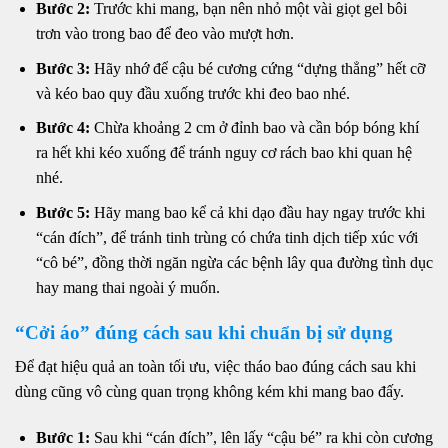
Bước 2:
Trước khi mang, bạn nên nhỏ một vài giọt gel bôi
trơn vào trong bao để đeo vào mượt hơn.
Bước 3:
Hãy nhớ để cậu bé cương cứng “dựng thẳng” hết cỡ
và kéo bao quy đầu xuống trước khi đeo bao nhé.
Bước 4:
Chừa khoảng 2 cm ở đỉnh bao và cần bóp bóng khí
ra hết khi kéo xuống để tránh nguy cơ rách bao khi quan hệ
nhé.
Bước 5:
Hãy mang bao kể cả khi dạo đầu hay ngay trước khi
“cán đích”, để tránh tinh trùng có chứa tinh dịch tiếp xúc với
“cô bé”, đồng thời ngăn ngừa các bệnh lây qua đường tình dục
hay mang thai ngoài ý muốn.
“Cởi áo” đúng cách sau khi chuẩn bị sử dụng
Để đạt hiệu quả an toàn tối ưu, việc tháo bao đúng cách sau khi
dùng cũng vô cùng quan trọng không kém khi mang bao đấy.
Bước 1:
Sau khi “cán đích”, lên lấy “cậu bé” ra khi còn cương