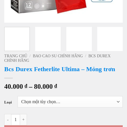
TRANG CHỦ
/
BAO CAO SU CHÍNH HÃNG
/
BCS DUREX
CHÍNH HÃNG
Bcs Durex Fetherlite Ultima – Mỏng trơn
Khoảng
40.000
₫
–
80.000
₫
giá:
từ
Loại
40.000 ₫
đến
Bcs Durex Fetherlite Ultima - Mỏng trơn số lượng
80.000 ₫