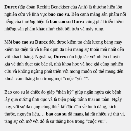
Durex
(tập đoàn Reckitt Benckiser của Anh) là thương hiệu lớn
nghiên cứu về lĩnh vực
bao cao su
. Bên cạnh mảng sản phẩm nổi
tiếng của thương hiệu là
bao cao su Durex
cũng phát triển thêm
những sản phẩm khác như: chất bôi trơn và máy rung.
Mỗi
bao cao su Durex
đều được kiểm tra chất lượng bằng máy
kiểm tra điện tử và kiểm định da liễu mang sự thoải mái nhất đến
với khách hàng. Ngoài ra,
Durex
còn hợp tác với nhiều chuyên
gia về tình dục: các bác sĩ, nhà khoa học và học giả cùng nghiên
cứu và không ngừng phát triển với mong muốn có thể mang đến
khoái cảm thăng hoa trong mọi “cuộc “yêu””.
Bao cao su là chiếc áo giáp “thần kỳ” giúp ngăn ngừa các bệnh
lây qua đường tình dục và là biện pháp tránh thai an toàn. Ngày
nay, với sự đa dạng cùng thiết kế độc đáo về hình dáng, kích
thước, nguyên liệu,…
bao cao su
đã mang lại rất nhiều sự thú vị,
tăng sự cởi mở với đó là sự thăng hoa trong “cuộc vui”.