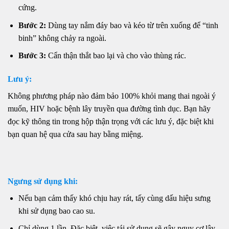
cứng.
Bước 2:
Dùng tay nắm đáy bao và kéo từ trên xuống để “tinh
binh” không chảy ra ngoài.
Bước 3:
Cẩn thận thắt bao lại và cho vào thùng rác.
Lưu ý:
Không phương pháp nào đảm bảo 100% khỏi mang thai ngoài ý
muốn, HIV hoặc bệnh lây truyền qua đường tình dục. Bạn hãy
đọc kỹ thông tin trong hộp thận trọng với các lưu ý, đặc biệt khi
bạn quan hệ qua cửa sau hay bằng miệng.
Ngưng sử dụng khi:
Nếu bạn cảm thấy khó chịu hay rát, tấy cùng dấu hiệu sưng
khi sử dụng bao cao su.
Chỉ dùng 1 lần. Đặc biệt, việc tái sử dụng sẽ gây nguy cơ lây