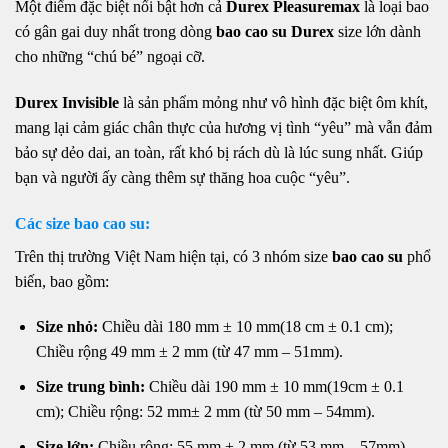
Một điểm đặc biệt nổi bật hơn cả
Durex Pleasuremax
là loại bao
có gân gai duy nhất trong dòng
bao cao su Durex
size lớn dành
cho những “chú bé” ngoại cỡ.
Durex Invisible
là sản phẩm mỏng như vô hình đặc biệt ôm khít,
mang lại cảm giác chân thực của hương vị tình “yêu” mà vẫn đảm
bảo sự dẻo dai, an toàn, rất khó bị rách dù là lúc sung nhất. Giúp
bạn và người ấy càng thêm sự thăng hoa cuộc “yêu”.
Các size bao cao su:
Trên thị trường Việt Nam hiện tại, có 3 nhóm size
bao cao su
phổ
biến, bao gồm:
Size nhỏ:
Chiều dài 180 mm ± 10 mm(18 cm ± 0.1 cm);
Chiều rộng 49 mm ± 2 mm (từ 47 mm – 51mm).
Size trung bình:
Chiều dài 190 mm ± 10 mm(19cm ± 0.1
cm); Chiều rộng: 52 mm± 2 mm (từ 50 mm – 54mm).
Size lớn:
Chiều rộng: 55 mm ± 2 mm (từ 53 mm – 57mm).