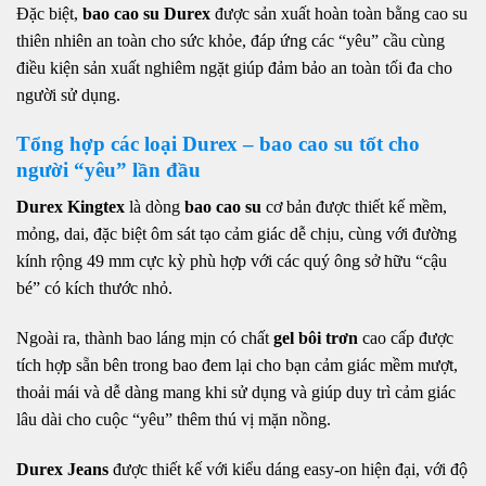
Đặc biệt,
bao cao su Durex
được sản xuất hoàn toàn bằng cao su
thiên nhiên an toàn cho sức khỏe, đáp ứng các “yêu” cầu cùng
điều kiện sản xuất nghiêm ngặt giúp đảm bảo an toàn tối đa cho
người sử dụng.
Tổng hợp các loại Durex – bao cao su tốt cho
người “yêu” lần đầu
Durex Kingtex
là dòng
bao cao su
cơ bản được thiết kế mềm,
mỏng, dai, đặc biệt ôm sát tạo cảm giác dễ chịu, cùng với đường
kính rộng 49 mm cực kỳ phù hợp với các quý ông sở hữu “cậu
bé” có kích thước nhỏ.
Ngoài ra, thành bao láng mịn có chất
gel bôi trơn
cao cấp được
tích hợp sẵn bên trong bao đem lại cho bạn cảm giác mềm mượt,
thoải mái và dễ dàng mang khi sử dụng và giúp duy trì cảm giác
lâu dài cho cuộc “yêu” thêm thú vị mặn nồng.
Durex Jeans
được thiết kế với kiểu dáng easy-on hiện đại, với độ