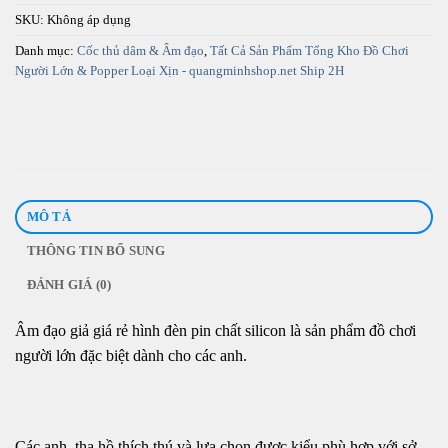
SKU:
Không áp dụng
Danh mục:
Cốc thủ dâm & Âm đạo
,
Tất Cả Sản Phẩm Tổng Kho Đồ Chơi
Người Lớn & Popper Loại Xịn - quangminhshop.net Ship 2H
MÔ TẢ
THÔNG TIN BỔ SUNG
ĐÁNH GIÁ (0)
Âm đạo giả giá rẻ hình đèn pin chất silicon là sản phẩm đồ chơi
người lớn đặc biệt dành cho các anh.
Các anh, tha hồ thích thú và lựa chọn được kiểu phù hợp với sở