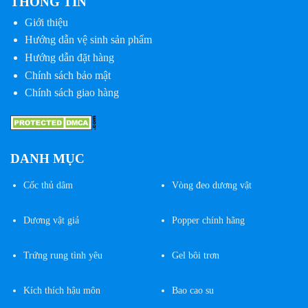
THÔNG TIN
biến
Giới thiệu
thể.
Hướng dẫn vệ sinh sản phẩm
Các
tùy
Hướng dẫn đặt hàng
chọn
Chính sách bảo mật
có
Chính sách giao hàng
thể
được
chọn
trên
trang
DANH MỤC
sản
Cốc
thủ dâm
Vòng đeo dương vật
phẩm
Dương vật giả
Popper chính hãng
Trứng rung tình yêu
Gel bôi trơn
Kích thích hậu môn
Bao cao su