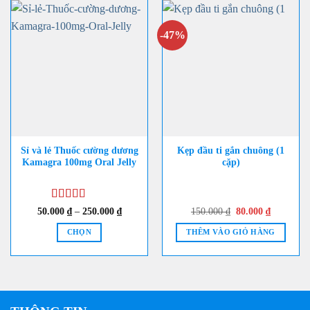
-47%
Sỉ và lẻ Thuốc cường dương
Kẹp đầu ti gắn chuông (1
Kamagra 100mg Oral Jelly
cặp)
Được xếp
Khoảng
Giá
Giá
50.000
₫
–
250.000
₫
150.000
₫
80.000
₫
giá:
gốc
hiện
hạng
5
5 sao
từ
là:
tại
CHỌN
THÊM VÀO GIỎ HÀNG
50.000 ₫
150.000 ₫.
là:
đến
80.000 ₫.
Sản
250.000 ₫
phẩm
này
có
nhiều