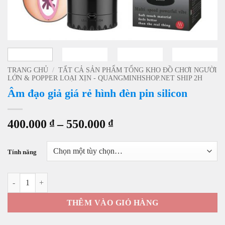
TRANG CHỦ
/
TẤT CẢ SẢN PHẨM TỔNG KHO ĐỒ CHƠI NGƯỜI
LỚN & POPPER LOẠI XỊN - QUANGMINHSHOP.NET SHIP 2H
Âm đạo giả giá rẻ hình đèn pin silicon
Khoảng
400.000
₫
–
550.000
₫
giá:
từ
Tính năng
400.000 ₫
đến
Âm đạo giả giá rẻ hình đèn pin silicon số lượng
550.000 ₫
THÊM VÀO GIỎ HÀNG