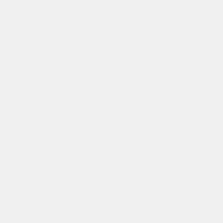
c rất mạnh
 mới ra mắt
rủi ro tiềm ẩn
 luôn đòi hỏi sự thận trọng và tự đánh giá nghiêm túc.
Hiểu Popper Maserati
 phải thuốc và cũng không phải sản phẩm chăm sóc sức khỏe
ách có thể dẫn đến rủi ro nghiêm trọng.