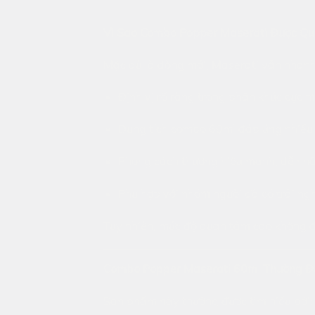
Vì Sao Combo Popper Maserati Được Q
Mặc dù là dòng mới, Maserati vẫn nhanh
Định vị rõ ràng trong phân khúc cực 
Dung tích combo 60ml đáp ứng nhiều
Phong cách thương hiệu mạnh, dễ nhậ
Phù hợp với nhóm người đã có trải ng
Tuy nhiên, mức độ quan tâm cao không đồ
Combo Popper Maserati 60ml Thường Đ
Sản phẩm này thường được tìm hiểu bởi: