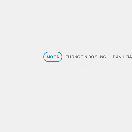
MÔ TẢ
THÔNG TIN BỔ SUNG
ĐÁNH GIÁ 
Combo Popper Maserati 60ml Là Gì? Tổn
Combo Popper Maserati 60ml là bộ sản 
nhóm poppers cực mạnh – hàm lượng cao
quan tâm nhờ định vị rõ rệt trong phân 
khoát”.
Bài viết này nhằm cung cấp thông tin mô
sản phẩm, không mang tính khuyến nghị