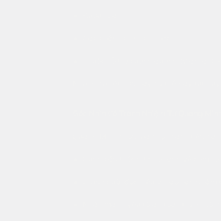
Rượu, bia
Các chất kích thích khác
Thuốc hỗ trợ cương dương (Viagra, Ciali
Những sự kết hợp này có thể gây tụt hu
Góc Nhìn Có Trách Nhiệm Từ Quang Min
Quang Minh shop lựa chọn cách tiếp cận m
Cung cấp thông tin rõ ràng về combo
Giúp người đọc hiểu vì sao sản phẩm
Nhấn mạnh yếu tố an toàn trong bối