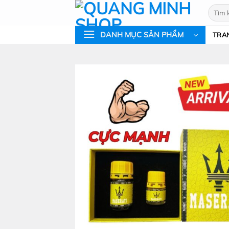
Bỏ
Tìm
qua
kiếm:
nội
DANH MỤC SẢN PHẨM
TRA
dung