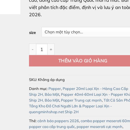
đến
viết phân tích đặc điểm, định vị và lưu ý an toà
650.000 ₫
2026.
size
Combo Popper Maserati 60ml – Popper Cực Mạnh Nồ
THÊM VÀO GIỎ HÀNG
SKU:
Không áp dụng
Danh mục:
Popper
,
Popper 20ml Loại Xịn - Hàng Cao Cấp
Ship 2H, Bảo Mật
,
Popper 40ml-60ml Loại Xịn - Popper Kh
Ship 2H, Bảo Mật
,
Popper Trung cực mạnh
,
Tất Cả Sản Ph
Tổng Kho Đồ Chơi Người Lớn & Popper Loại Xịn -
quangminhshop.net Ship 2H
Thẻ:
cảnh báo poppers 2026
,
combo popper maserati 60m
popper cao cấp trung quốc
,
popper maserati cực mạnh
,