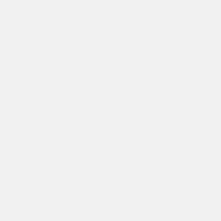
uan Tâm Dù Mới Ra Mắt?
 chóng được chú ý nhờ:
mạnh – nồng độ cao
 nhu cầu khác nhau
n diện
hiệm với poppers
ng nghĩa với việc phù hợp cho tất cả mọi đối tượng.
ược Nhắc Đến Trong Trường Hợp Nào?