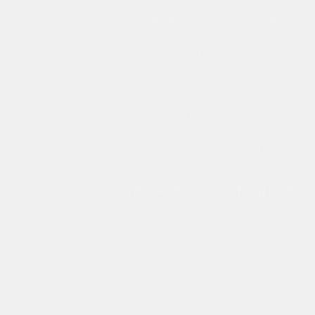
Người đã quen với poppers mạnh hoặ
Người theo dõi và quan tâm các dòng
Người tìm poppers có nồng độ cao
Người hiểu rõ giới hạn cá nhân và các 
Việc tiếp cận các dòng poppers cực mạnh
Cảnh Báo An Toàn Quan Trọng Khi Tìm 
Cần nhấn mạnh rõ rằng:
Poppers là hóa chất công nghiệp, không
Việc tiếp xúc hoặc sử dụng không đúng c
Tuyệt đối không kết hợp poppers với: