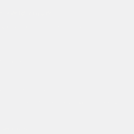
ản Xuất Tại Trung Quốc
 Quốc và được định vị trong phân khúc popper cao cấp, thể
ao
(40ml + 20ml)
s cực mạnh
à tò mò trên thị trường
g cần được cân nhắc song song với mức độ cường độ và nhận
aserati 60ml