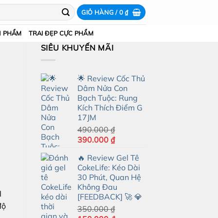
GIỎ HÀNG /
0
₫
N PHẨM
TRAI ĐẸP CỰC PHẨM
SIÊU KHUYẾN MÃI
🌟 Review Cốc Thủ
Dâm Nửa Con
Bạch Tuộc: Rung
Kích Thích Điểm G
17JM
490.000
₫
Giá
Giá
390.000
₫
gốc
hiện
🔥 Review Gel Tê
là:
tại
CokeLife: Kéo Dài
490.000 ₫.
là:
30 Phút, Quan Hệ
390.000 ₫.
Không Đau
l
[FEEDBACK] 🚀 💎
độ
350.000
₫