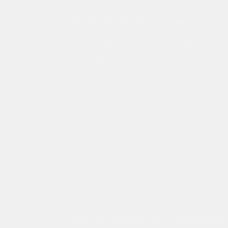
Nguồn Gốc & Định Vị: Popper Cao Cấp S
Combo Maserati được sản xuất tại Trung
hiện qua:
Công thức được mô tả là có nồng độ c
Thiết kế combo tổng dung tích 60ml 
Định hướng rõ ràng vào nhóm popper
Hình ảnh sản phẩm mới, tạo sự chú ý v
Nguồn gốc sản xuất là yếu tố quan trọn
thức rủi ro của mỗi cá nhân.
Đặc Điểm Nổi Bật Của Combo Popper M