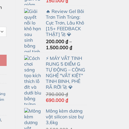
Giá
Giá
150.000
₫
gốc
hiện
n
🔥 Review Gel Bôi
là:
tại
Trơn Tinh Trùng:
350.000 ₫.
là:
Cực Trơn, Lâu Khô
150.000 ₫.
[15+ FEEDBACK
THẬT] 🚀 💎
200.000
₫
–
ng Độ Cao, Mới Ra Mắt 2026 số lượng
Khoảng
1.500.000
₫
giá:
⚡ MÁY VẮT TINH
từ
RUNG 5 ĐIỂM G
200.000 ₫
TỰ ĐỘNG – CÔNG
đến
NGHỆ "VẮT KIỆT"
1.500.000 ₫
TINH BINH, PHÊ
RÃ RỜI 🚀 💎
ủng
790.000
₫
ẩm
Giá
Giá
690.000
₫
gốc
hiện
Mông kèm dương
là:
tại
vật silicon size bự
790.000 ₫.
là:
l
,
3,6kg
690.000 ₫.