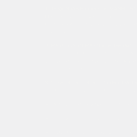
1. Thuộc Nhóm Popper CỰC MẠNH – Nồ
Maserati được xếp vào nhóm poppers có 
thường được mô tả là rõ ràng và dồn n
người chưa có kinh nghiệm.
2. Hiệu Ứng Xuất Hiện Nhanh Theo Mô T
Trong các mô tả từ cộng đồng, sản phẩm 
diễn đạt là “bốc” chỉ sau vài giây. Đây
dẫn hay cam kết y khoa.
3. Combo 40ml + 20ml – Linh Hoạt Và D
Thiết kế hai chai với dung tích khác nh
Dễ phân chia theo mục đích tìm hiểu
Linh hoạt hơn so với việc chỉ sử dụng 
Thuận tiện cho bảo quản và kiểm soá