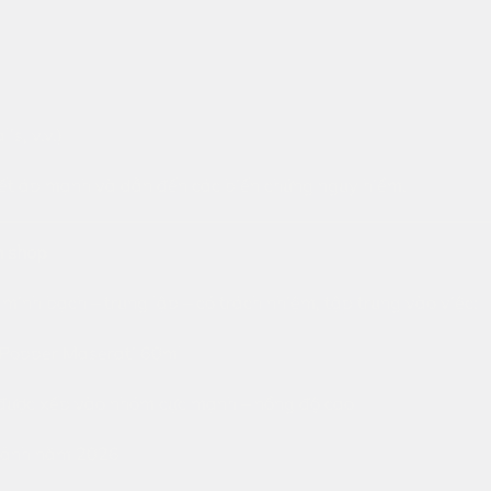
s, v.v.)
yết áp mạnh và dẫn đến các biến chứng nguy hiểm.
h shop
inh bạch – trung lập – có trách nhiệm, tập trung vào việc:
 Popper Maserati 60ml
 được xếp vào nhóm cực mạnh – nồng độ cao
 cảnh năm 2026