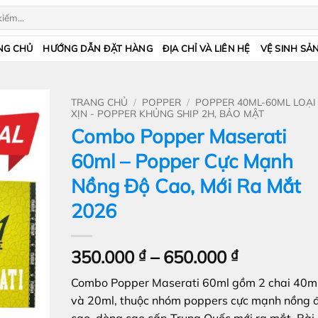
NG CHỦ
HƯỚNG DẪN ĐẶT HÀNG
ĐỊA CHỈ VÀ LIÊN HỆ
VỆ SINH SẢ
TRANG CHỦ
/
POPPER
/
POPPER 40ML-60ML LOẠI
XỊN - POPPER KHỦNG SHIP 2H, BẢO MẬT
Combo Popper Maserati
60ml – Popper Cực Mạnh
Nồng Độ Cao, Mới Ra Mắt
2026
Khoảng
350.000
₫
–
650.000
₫
giá:
Combo Popper Maserati 60ml gồm 2 chai 40m
từ
và 20ml, thuộc nhóm poppers cực mạnh nồng 
350.000 ₫
cao, dòng cao cấp Trung Quốc mới ra mắt. Bài