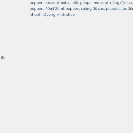
popper maserati mới ra mắt
,
popper maserati nồng độ cao
,
poppers 40ml 20ml
,
poppers cường độ cao
,
poppers tác độ
nhanh
,
Quang Minh shop
(0)
g Quan Dòng Poppers Mới Xuất Hiện Trên Thị Trường
phẩm gồm hai chai với dung tích 40ml và 20ml, được xếp và
. Đây là dòng sản phẩm mới ra mắt, nhanh chóng thu hút sự
khúc cường độ rất cao cùng phong cách “mạnh – nhanh – dứt
 tả theo hướng trung lập, giúp người đọc hiểu đúng bản chất
 hay hướng dẫn sử dụng.