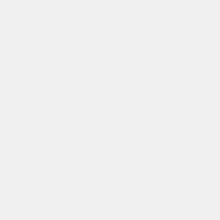
ng Độ Cao
cường độ rất cao, với đặc trưng là nồng độ mạnh, cảm nhận
hanh. Dòng sản phẩm này không phù hợp cho người mới hoặc
ả Thị Trường
thường được nhắc đến với tác động đến rất nhanh, đôi khi đ
 là cách nói mang tính cảm nhận về cường độ, không phải hướn
ễ Quản Lý
au trong cùng một combo giúp:
một chai lớn
t