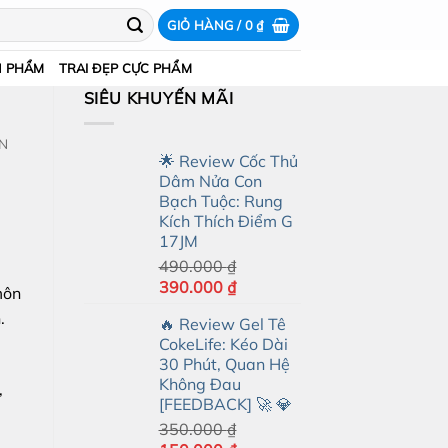
GIỎ HÀNG /
0
₫
N PHẨM
TRAI ĐẸP CỰC PHẨM
SIÊU KHUYẾN MÃI
ỆN
🌟 Review Cốc Thủ
Dâm Nửa Con
Bạch Tuộc: Rung
Kích Thích Điểm G
17JM
490.000
₫
Giá
Giá
390.000
₫
môn
gốc
hiện
.
🔥 Review Gel Tê
là:
tại
CokeLife: Kéo Dài
490.000 ₫.
là:
30 Phút, Quan Hệ
390.000 ₫.
Không Đau
,
[FEEDBACK] 🚀 💎
350.000
₫