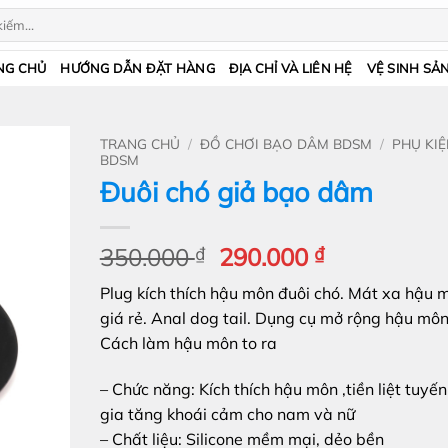
NG CHỦ
HƯỚNG DẪN ĐẶT HÀNG
ĐỊA CHỈ VÀ LIÊN HỆ
VỆ SINH SẢ
TRANG CHỦ
/
ĐỒ CHƠI BẠO DÂM BDSM
/
PHỤ KI
BDSM
Đuôi chó giả bạo dâm
Giá
Giá
350.000
₫
290.000
₫
gốc
hiện
Plug kích thích hậu môn đuôi chó. Mát xa hậu 
là:
tại
giá rẻ. Anal dog tail. Dụng cụ mở rộng hậu môn
350.000 ₫.
là:
Cách làm hậu môn to ra
290.000 ₫.
– Chức năng: Kích thích hậu môn ,tiền liệt tuyến
gia tăng khoái cảm cho nam và nữ
– Chất liệu: Silicone mềm mại, dẻo bền