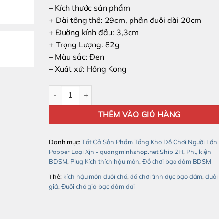
– Kích thước sản phẩm:
+ Dài tổng thể: 29cm, phần đuôi dài 20cm
+ Đường kính đầu: 3,3cm
+ Trọng Lượng: 82g
– Màu sắc: Đen
– Xuất xứ: Hồng Kong
Đuôi chó giả bạo dâm số lượng
THÊM VÀO GIỎ HÀNG
Danh mục:
Tất Cả Sản Phẩm Tổng Kho Đồ Chơi Người Lớn
Popper Loại Xịn - quangminhshop.net Ship 2H
,
Phụ kiện
BDSM
,
Plug Kích thích hậu môn
,
Đồ chơi bạo dâm BDSM
Thẻ:
kích hậu môn đuôi chó
,
đồ chơi tình dục bạo dâm
,
đuôi
giả
,
Đuôi chó giả bạo dâm dài