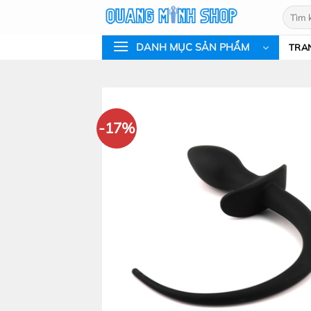
Bỏ
Tìm
qua
kiếm:
nội
DANH MỤC SẢN PHẨM
TRA
dung
-17%