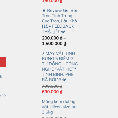
Giá
Giá
150.000
₫
gốc
hiện
🔥 Review Gel Bôi
là:
tại
Trơn Tinh Trùng:
350.000 ₫.
là:
Cực Trơn, Lâu Khô
150.000 ₫.
[15+ FEEDBACK
THẬT] 🚀 💎
200.000
₫
–
Khoảng
1.500.000
₫
giá:
⚡ MÁY VẮT TINH
từ
RUNG 5 ĐIỂM G
200.000 ₫
TỰ ĐỘNG – CÔNG
đến
NGHỆ "VẮT KIỆT"
1.500.000 ₫
TINH BINH, PHÊ
 &
RÃ RỜI 🚀 💎
790.000
₫
Giá
Giá
690.000
₫
 chó
gốc
hiện
Mông kèm dương
là:
tại
vật silicon size bự
790.000 ₫.
là:
3,6kg
690.000 ₫.