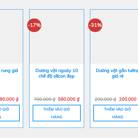
-17%
-31%
 rung giá
Dương vật ngoáy 10
Dương vật gắn tườn
chế độ silicon đẹp
giá rẻ
iá
Giá
Giá
Giá
Giá
90.000
₫
700.000
₫
580.000
₫
290.000
₫
200.000
ốc
hiện
gốc
hiện
gốc
:
tại
là:
tại
là:
O GIỎ
THÊM VÀO GIỎ
THÊM VÀO GIỎ
50.000 ₫.
là:
700.000 ₫.
là:
290.000 
290.000 ₫.
580.000 ₫.
G
HÀNG
HÀNG