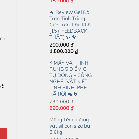
Giá
Giá
150.000
₫
gốc
hiện
🔥 Review Gel Bôi
là:
tại
Trơn Tinh Trùng:
350.000 ₫.
là:
Cực Trơn, Lâu Khô
150.000 ₫.
[15+ FEEDBACK
THẬT] 🚀 💎
nh.
200.000
₫
–
Khoảng
1.500.000
₫
giá:
⚡ MÁY VẮT TINH
từ
…
RUNG 5 ĐIỂM G
200.000 ₫
TỰ ĐỘNG – CÔNG
đến
NGHỆ "VẮT KIỆT"
1.500.000 ₫
và
TINH BINH, PHÊ
RÃ RỜI 🚀 💎
790.000
₫
Giá
Giá
690.000
₫
gốc
hiện
FAAK TB số lượng
Mông kèm dương
là:
tại
vật silicon size bự
790.000 ₫.
là:
3,6kg
690.000 ₫.