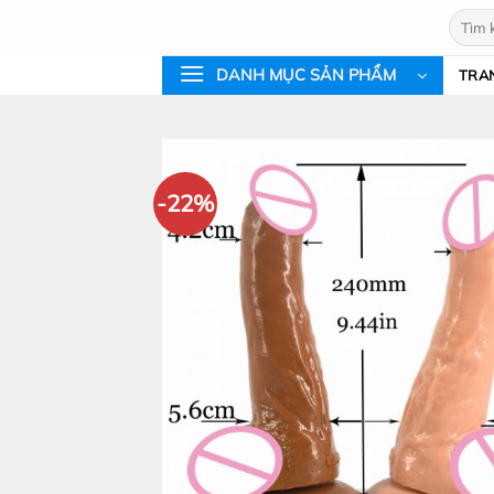
Bỏ
Tìm
qua
kiếm:
nội
DANH MỤC SẢN PHẨM
TRA
dung
-22%