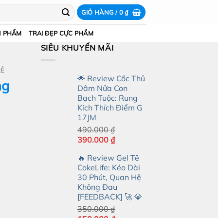
GIỎ HÀNG /
0
₫
N PHẨM
TRAI ĐẸP CỰC PHẨM
SIÊU KHUYẾN MÃI
RẺ
🌟 Review Cốc Thủ
ng
Dâm Nửa Con
Bạch Tuộc: Rung
Kích Thích Điểm G
17JM
490.000
₫
Giá
Giá
390.000
₫
gốc
hiện
🔥 Review Gel Tê
là:
tại
CokeLife: Kéo Dài
490.000 ₫.
là:
30 Phút, Quan Hệ
390.000 ₫.
Không Đau
[FEEDBACK] 🚀 💎
350.000
₫