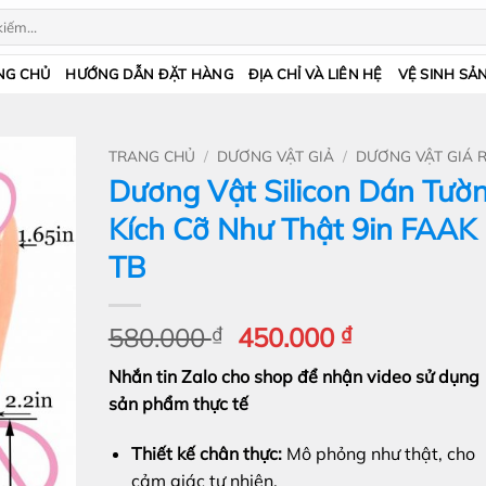
NG CHỦ
HƯỚNG DẪN ĐẶT HÀNG
ĐỊA CHỈ VÀ LIÊN HỆ
VỆ SINH SẢ
TRANG CHỦ
/
DƯƠNG VẬT GIẢ
/
DƯƠNG VẬT GIÁ 
Dương Vật Silicon Dán Tườ
Kích Cỡ Như Thật 9in FAAK
TB
Giá
Giá
580.000
₫
450.000
₫
gốc
hiện
Nhắn tin Zalo cho shop để nhận video sử dụng
là:
tại
sản phẩm thực tế
580.000 ₫.
là:
450.000 ₫.
Thiết kế chân thực:
Mô phỏng như thật, cho
cảm giác tự nhiên.