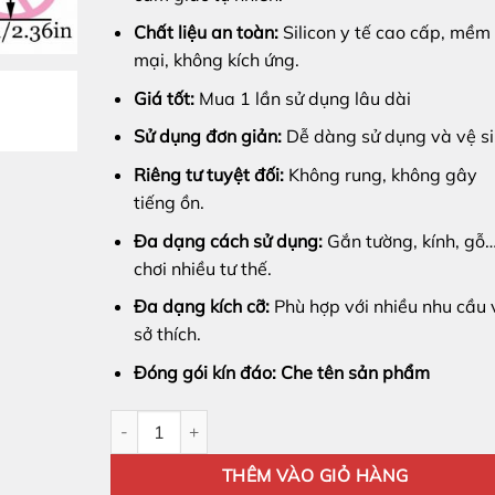
Chất liệu an toàn:
Silicon y tế cao cấp, mềm
mại, không kích ứng.
Giá tốt:
Mua 1 lần sử dụng lâu dài
Sử dụng đơn giản:
Dễ dàng sử dụng và vệ si
Riêng tư tuyệt đối:
Không rung, không gây
tiếng ồn.
Đa dạng cách sử dụng:
Gắn tường, kính, gỗ
chơi nhiều tư thế.
Đa dạng kích cỡ:
Phù hợp với nhiều nhu cầu 
sở thích.
Đóng gói kín đáo: Che tên sản phẩm
Dương Vật Silicon Dán Tường Kích Cỡ Như Thật 9in 
THÊM VÀO GIỎ HÀNG