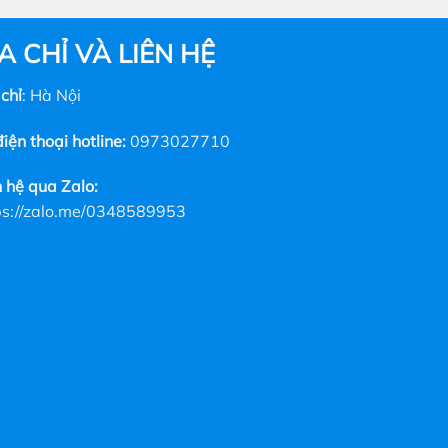
này
có
A CHỈ VÀ LIÊN HỆ
nhiều
biến
 chỉ
: Hà Nội
thể.
Các
iện thoại hotline:
0973027710
tùy
chọn
n hệ qua Zalo:
có
thể
ps://zalo.me/0348589953
được
chọn
trên
trang
sản
phẩm