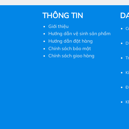
này
có
THÔNG TIN
D
nhiều
biến
Giới thiệu
thể.
C
Hướng dẫn vệ sinh sản phẩm
Các
tùy
Hướng dẫn đặt hàng
D
chọn
Chính sách bảo mật
có
Chính sách giao hàng
T
thể
được
K
chọn
trên
trang
Đ
sản
phẩm
K