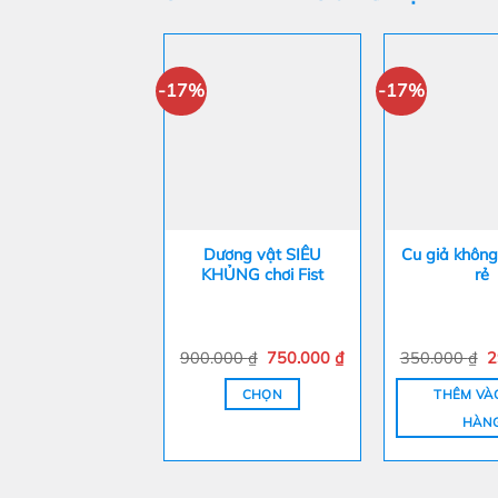
-17%
-17%
Dương vật SIÊU
Cu giả không
KHỦNG chơi Fist
rẻ
Giá
Giá
G
900.000
₫
750.000
₫
350.000
₫
2
gốc
hiện
g
là:
tại
là
CHỌN
THÊM VÀ
900.000 ₫.
là:
3
750.000 ₫.
HÀN
Sản
phẩm