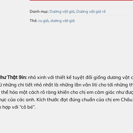
Danh mục:
Dương vật giả
,
Dương vật giá rẻ
Thẻ:
cu giả
,
dương vật giả
hư Thật 9in:
nhỏ xinh với thiết kế tuyệt đối giống dương vật 
những chi tiết nhỏ nhất là những lằn vân liti cho tới những t
 thể hóa một cách rõ ràng khiến cho chị em cảm giác như đư
thực của các anh. Kích thước đạt đúng chuẩn của chị em Châu
hợp với “cô bé”.