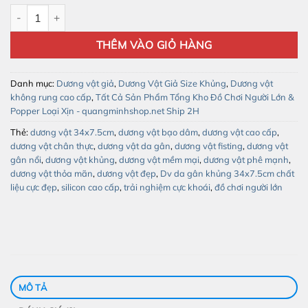
Dương Vật Da Gân Khủng 34x7.5cm – Chất Liệu Cao Cấp, Sexy s
THÊM VÀO GIỎ HÀNG
Danh mục:
Dương vật giả
,
Dương Vật Giả Size Khủng
,
Dương vật
không rung cao cấp
,
Tất Cả Sản Phẩm Tổng Kho Đồ Chơi Người Lớn &
Popper Loại Xịn - quangminhshop.net Ship 2H
Thẻ:
dương vật 34x7.5cm
,
dương vật bạo dâm
,
dương vật cao cấp
,
dương vật chân thực
,
dương vật da gân
,
dương vật fisting
,
dương vật
gân nổi
,
dương vật khủng
,
dương vật mềm mại
,
dương vật phê mạnh
,
dương vật thỏa mãn
,
dương vật đẹp
,
Dv da gân khủng 34x7.5cm chất
liệu cực đẹp
,
silicon cao cấp
,
trải nghiệm cực khoái
,
đồ chơi người lớn
MÔ TẢ