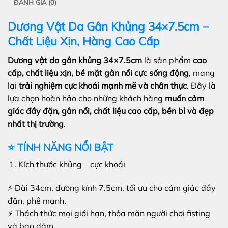
ĐÁNH GIÁ (0)
Dương Vật Da Gân Khủng 34×7.5cm –
Chất Liệu Xịn, Hàng Cao Cấp
Dương vật da gân khủng 34×7.5cm
là sản phẩm
cao
cấp, chất liệu xịn, bề mặt gân nổi cực sống động
, mang
lại
trải nghiệm cực khoái mạnh mẽ và chân thực
. Đây là
lựa chọn hoàn hảo cho những khách hàng
muốn cảm
giác đầy đặn, gân nổi, chất liệu cao cấp, bền bỉ và đẹp
nhất thị trường
.
⭐ TÍNH NĂNG NỔI BẬT
Kích thước khủng – cực khoái
⚡ Dài 34cm, đường kính 7.5cm, tối ưu cho cảm giác đầy
đặn, phê mạnh.
⚡ Thách thức mọi giới hạn, thỏa mãn người chơi fisting
và bạo dâm.