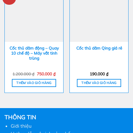
Cốc thủ dâm động – Quay
Cốc thủ dâm Qing giá rẻ
10 chế độ – Máy vắt tinh
trùng
Giá
Giá
1.200.000
₫
750.000
₫
190.000
₫
gốc
hiện
là:
tại
THÊM VÀO GIỎ HÀNG
THÊM VÀO GIỎ HÀNG
1.200.000 ₫.
là:
750.000 ₫.
THÔNG TIN
Giới thiệu