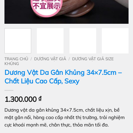
TRANG CHỦ
/
DƯƠNG VẬT GIẢ
/
DƯƠNG VẬT GIẢ SIZE
KHỦNG
Dương Vật Da Gân Khủng 34×7.5cm –
Chất Liệu Cao Cấp, Sexy
1.300.000
₫
Dương vật da gân khủng 34×7.5cm, chất liệu xịn, bề
mặt gân nổi, hàng cao cấp nhất thị trường, trải nghiệm
cực khoái mạnh mẽ, chân thực, thỏa mãn tối đa.