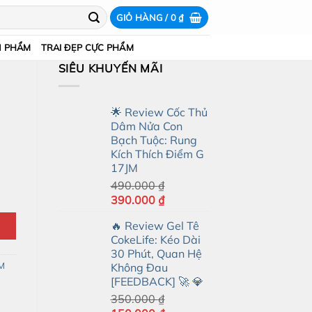
GIỎ HÀNG /
0
₫
N PHẨM
TRAI ĐẸP CỰC PHẨM
SIÊU KHUYẾN MÃI
🌟 Review Cốc Thủ
Dâm Nửa Con
Bạch Tuộc: Rung
Kích Thích Điểm G
17JM
490.000
₫
Giá
Giá
390.000
₫
gốc
hiện
🔥 Review Gel Tê
là:
tại
CokeLife: Kéo Dài
490.000 ₫.
là:
30 Phút, Quan Hệ
390.000 ₫.
M
Không Đau
[FEEDBACK] 🚀 💎
350.000
₫