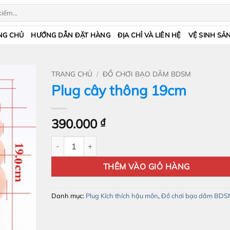
NG CHỦ
HƯỚNG DẪN ĐẶT HÀNG
ĐỊA CHỈ VÀ LIÊN HỆ
VỆ SINH SẢ
TRANG CHỦ
/
ĐỒ CHƠI BẠO DÂM BDSM
Plug cây thông 19cm
390.000
₫
Plug cây thông 19cm số lượng
THÊM VÀO GIỎ HÀNG
Danh mục:
Plug Kích thích hậu môn
,
Đồ chơi bạo dâm BDS