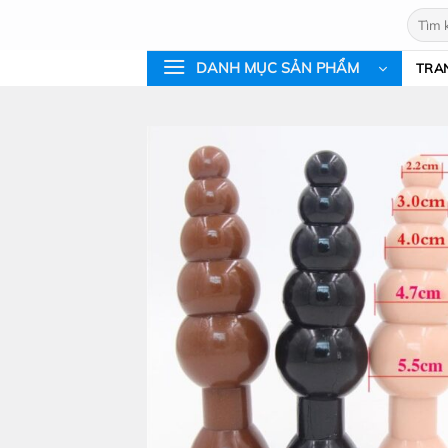
Bỏ
Tìm
qua
kiếm:
nội
DANH MỤC SẢN PHẨM
TRA
dung