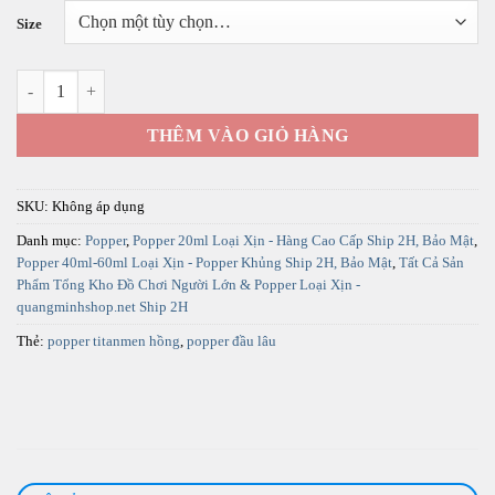
từ
Size
250.000 ₫
đến
Popper titanmen đầu lâu hồng cực mạnh (phiên bản mới) số lượng
450.000 ₫
THÊM VÀO GIỎ HÀNG
SKU:
Không áp dụng
Danh mục:
Popper
,
Popper 20ml Loại Xịn - Hàng Cao Cấp Ship 2H, Bảo Mật
,
Popper 40ml-60ml Loại Xịn - Popper Khủng Ship 2H, Bảo Mật
,
Tất Cả Sản
Phẩm Tổng Kho Đồ Chơi Người Lớn & Popper Loại Xịn -
quangminhshop.net Ship 2H
Thẻ:
popper titanmen hồng
,
popper đầu lâu