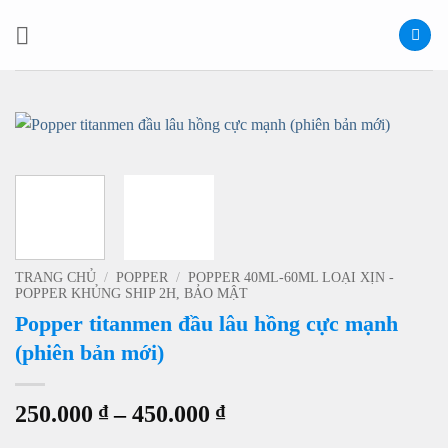
Bỏ
qua
nội
dung
TRANG CHỦ
/
POPPER
/
POPPER 40ML-60ML LOẠI XỊN -
POPPER KHỦNG SHIP 2H, BẢO MẬT
Popper titanmen đầu lâu hồng cực mạnh
(phiên bản mới)
Khoảng
250.000
₫
–
450.000
₫
giá: