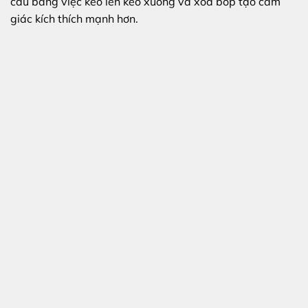
cầu bằng việc kéo lên kéo xuống và xoa bóp tạo cảm
giác kích thích mạnh hơn.