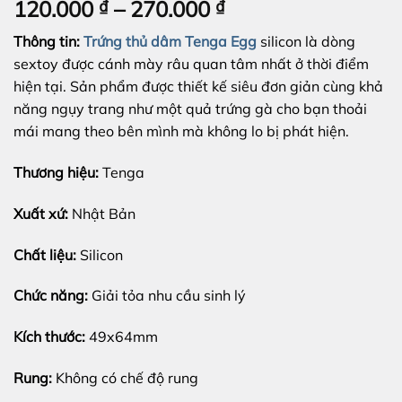
Khoảng
120.000
₫
–
270.000
₫
giá:
Thông tin:
Trứng thủ dâm Tenga Egg
silicon là dòng
từ
sextoy được cánh mày râu quan tâm nhất ở thời điểm
120.000 ₫
hiện tại. Sản phẩm được thiết kế siêu đơn giản cùng khả
đến
năng ngụy trang như một quả trứng gà cho bạn thoải
270.000 ₫
mái mang theo bên mình mà không lo bị phát hiện.
Thương hiệu:
Tenga
Xuất xứ:
Nhật Bản
Chất liệu:
Silicon
Chức năng:
Giải tỏa nhu cầu sinh lý
Kích thước:
49x64mm
Rung:
Không có chế độ rung