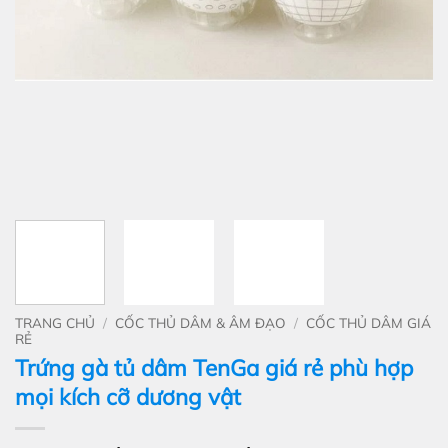
TRANG CHỦ
/
CỐC THỦ DÂM & ÂM ĐẠO
/
CỐC THỦ DÂM GIÁ
RẺ
Trứng gà tủ dâm TenGa giá rẻ phù hợp
mọi kích cỡ dương vật