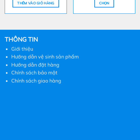
là:
tại
từ
THÊM VÀO GIỎ HÀNG
CHỌN
700.000 ₫.
là:
150.00
590.000 ₫.
đến
Sản
450.00
phẩm
này
có
nhiều
THÔNG TIN
biến
Giới thiệu
thể.
Hướng dẫn vệ sinh sản phẩm
Các
tùy
Hướng dẫn đặt hàng
chọn
Chính sách bảo mật
có
Chính sách giao hàng
thể
được
chọn
trên
trang
sản
phẩm