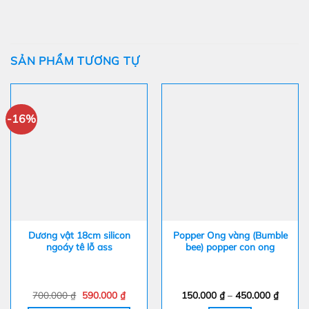
SẢN PHẨM TƯƠNG TỰ
-16%
Dương vật 18cm silicon
Popper Ong vàng (Bumble
ngoáy tê lỗ ass
bee) popper con ong
Giá
Giá
Khoản
700.000
₫
590.000
₫
150.000
₫
–
450.000
₫
gốc
hiện
giá: