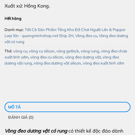
Xuất xứ: Hồng Kong.
Hết hàng
Danh mục:
Tất Cả Sản Phẩm Tổng Kho Đồ Chơi Người Lớn & Popper
Loại Xịn - quangminhshop.net Ship 2H
,
Vòng đeo cu
,
Vòng đeo dương
vật có rung
Thẻ:
vòng cu
,
vòng cu silicon
,
vòng getlock
,
vòng rung
,
vòng đeo chưa
xuất tinh sớm
,
vòng đeo cu silicon
,
vòng đeo dương vật
,
vòng đeo
dương vật rung
,
vòng đeo dương vật silicon
,
vòng đeo xuất tinh sớm
MÔ TẢ
ĐÁNH GIÁ (0)
Vòng đeo dương vật có rung
có thiết kế độc đáo dành