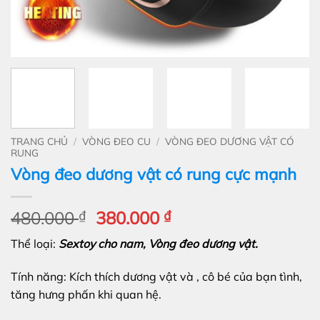
TRANG CHỦ
/
VÒNG ĐEO CU
/
VÒNG ĐEO DƯƠNG VẬT CÓ
RUNG
Vòng đeo dương vật có rung cực mạnh
Giá
Giá
480.000
₫
380.000
₫
gốc
hiện
Thể loại:
Sextoy cho nam, Vòng đeo dương vật.
là:
tại
480.000 ₫.
là:
Tính năng: Kích thích dương vật và , cô bé của bạn tình,
380.000 ₫.
tăng hưng phấn khi quan hệ.