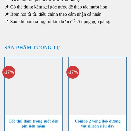
📌 Có thể dùng kèm gel gốc nước để thao tác mượt hơn.
📌 Bơm hơi từ từ, điều chỉnh theo cảm nhận cá nhân.
📌 Sau khi bơm xong, rút kim bơm để sử dụng gọn gàng.
SẢN PHẨM TƯƠNG TỰ
-17%
-17%
Cốc thủ dâm trong suốt đèn
Combo 2 vòng đeo dương
pin siêu mềm
vật silicon siêu dày