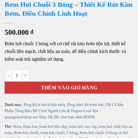
Bơm Hơi Chuỗi 3 Bóng – Thiết Kế Rút Kim
Bơm, Điều Chỉnh Linh Hoạt
500.000
₫
Bơm hơi chuỗi 3 bóng với cơ chế rút kim bơm tiện lợi, thiết kế
chuỗi liền mạch, chất liệu an toàn, dễ điều chỉnh kích thước và
kiểm soát trải nghiệm sử dụng.
Bơm Hơi Chuỗi 3 Bóng – Thiết Kế Rút Kim Bơm, Điều Chỉnh Linh Ho
THÊM VÀO GIỎ HÀNG
Danh mục:
Plug Kích thích hậu môn
,
Plug nhét đít bơm hơi
,
Tất Cả Sản
Phẩm Tổng Kho Đồ Chơi Người Lớn & Popper Loại Xịn -
quangminhshop.net Ship 2H
,
Đồ chơi bạo dâm BDSM
Thẻ:
Bơm
,
Bơm hơi
,
bơm hơi bền đẹp
,
bơm hơi cao cấp
,
bơm hơi chất liệu an
toàn
,
Bơm hơi chuỗi
,
bơm hơi chuỗi 3 bóng
,
Bơm hơi chuỗi 3 bóng có thể