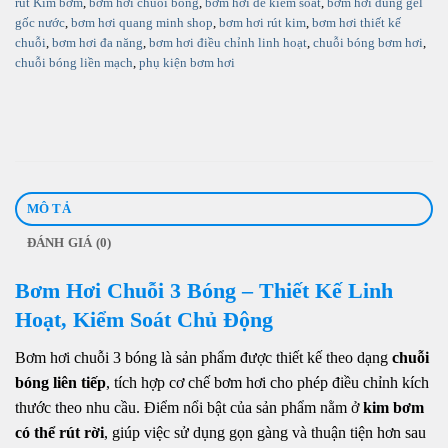
rút Kim bơm
,
bơm hơi chuỗi bóng
,
bơm hơi dễ kiểm soát
,
bơm hơi dùng gel
gốc nước
,
bơm hơi quang minh shop
,
bơm hơi rút kim
,
bơm hơi thiết kế
chuỗi
,
bơm hơi đa năng
,
bơm hơi điều chỉnh linh hoạt
,
chuỗi bóng bơm hơi
,
chuỗi bóng liền mạch
,
phụ kiện bơm hơi
MÔ TẢ
ĐÁNH GIÁ (0)
Bơm Hơi Chuỗi 3 Bóng – Thiết Kế Linh
Hoạt, Kiểm Soát Chủ Động
Bơm hơi chuỗi 3 bóng là sản phẩm được thiết kế theo dạng
chuỗi
bóng liên tiếp
, tích hợp cơ chế bơm hơi cho phép điều chỉnh kích
thước theo nhu cầu. Điểm nổi bật của sản phẩm nằm ở
kim bơm
có thể rút rời
, giúp việc sử dụng gọn gàng và thuận tiện hơn sau