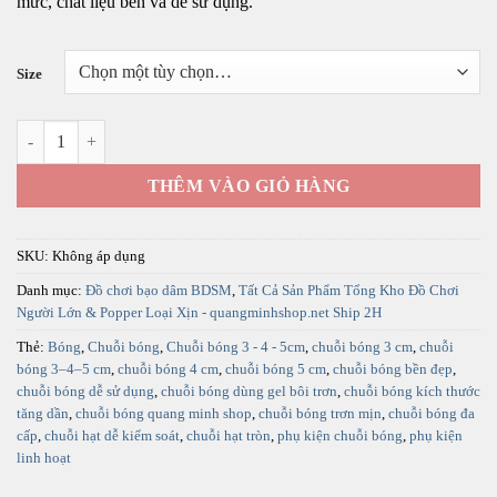
mức, chất liệu bền và dễ sử dụng.
đến
480.000 ₫
Size
Chuỗi Bóng 3–4–5 cm – Thiết Kế Chuỗi Tròn Liên Tiếp, Điều Chỉnh T
THÊM VÀO GIỎ HÀNG
SKU:
Không áp dụng
Danh mục:
Đồ chơi bạo dâm BDSM
,
Tất Cả Sản Phẩm Tổng Kho Đồ Chơi
Người Lớn & Popper Loại Xịn - quangminhshop.net Ship 2H
Thẻ:
Bóng
,
Chuỗi bóng
,
Chuỗi bóng 3 - 4 - 5cm
,
chuỗi bóng 3 cm
,
chuỗi
bóng 3–4–5 cm
,
chuỗi bóng 4 cm
,
chuỗi bóng 5 cm
,
chuỗi bóng bền đẹp
,
chuỗi bóng dễ sử dụng
,
chuỗi bóng dùng gel bôi trơn
,
chuỗi bóng kích thước
tăng dần
,
chuỗi bóng quang minh shop
,
chuỗi bóng trơn mịn
,
chuỗi bóng đa
cấp
,
chuỗi hạt dễ kiểm soát
,
chuỗi hạt tròn
,
phụ kiện chuỗi bóng
,
phụ kiện
linh hoạt