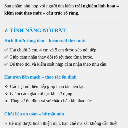
Sản phẩm phù hợp với người tìm kiếm
trải nghiệm linh hoạt –
kiểm soát theo mức – cấu trúc rõ ràng
.
⭐ TÍNH NĂNG NỔI BẬT
Kích thước tăng dần – kiểm soát theo mức
✅ Hạt chuỗi 3 cm, 4 cm và 5 cm được xếp nối tiếp.
✅ Giúp cảm nhận thay đổi rõ rệt theo từng bước.
✅ Dễ theo dõi và kiểm soát nhịp cảm nhận theo nhu cầu.
Hạt tròn liền mạch – thao tác ổn định
🔹 Các hạt nối liên tiếp giúp thao tác liền lạc.
🔹 Giảm cảm giác rời rạc khi sử dụng.
🔹 Tăng sự ổn định và sự chắc chắn khi thao tác.
Chất liệu an toàn – bề mặt mịn
⭐ Bề mặt được hoàn thiện mịn, hạn chế ma sát không cần thiết.