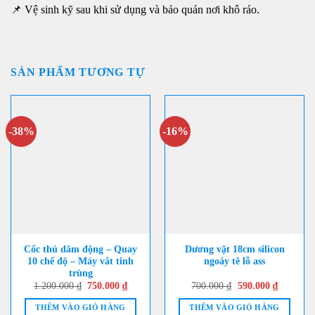
📌 Vệ sinh kỹ sau khi sử dụng và bảo quản nơi khô ráo.
SẢN PHẨM TƯƠNG TỰ
-38%
-16%
Cốc thủ dâm động – Quay
Dương vật 18cm silicon
10 chế độ – Máy vắt tinh
ngoáy tê lỗ ass
trùng
Giá
Giá
Giá
Giá
1.200.000
₫
750.000
₫
700.000
₫
590.000
₫
gốc
hiện
gốc
hiện
là:
tại
là:
tại
THÊM VÀO GIỎ HÀNG
THÊM VÀO GIỎ HÀNG
1.200.000 ₫.
là:
700.000 ₫.
là: