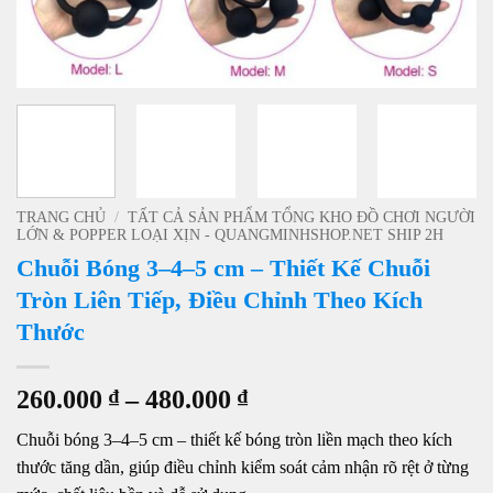
TRANG CHỦ
/
TẤT CẢ SẢN PHẨM TỔNG KHO ĐỒ CHƠI NGƯỜI
LỚN & POPPER LOẠI XỊN - QUANGMINHSHOP.NET SHIP 2H
Chuỗi Bóng 3–4–5 cm – Thiết Kế Chuỗi
Tròn Liên Tiếp, Điều Chỉnh Theo Kích
Thước
Khoảng
260.000
₫
–
480.000
₫
giá:
Chuỗi bóng 3–4–5 cm – thiết kế bóng tròn liền mạch theo kích
từ
thước tăng dần, giúp điều chỉnh kiểm soát cảm nhận rõ rệt ở từng
260.000 ₫