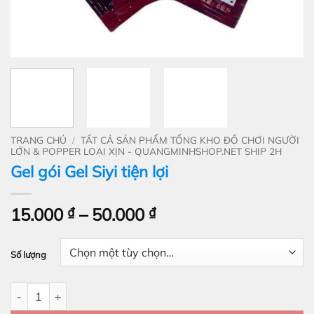
TRANG CHỦ
/
TẤT CẢ SẢN PHẨM TỔNG KHO ĐỒ CHƠI NGƯỜI
LỚN & POPPER LOẠI XỊN - QUANGMINHSHOP.NET SHIP 2H
Gel gói Gel Siyi tiện lợi
Khoảng
15.000
₫
–
50.000
₫
giá:
từ
Số lượng
15.000 ₫
đến
Gel gói Gel Siyi tiện lợi số lượng
50.000 ₫