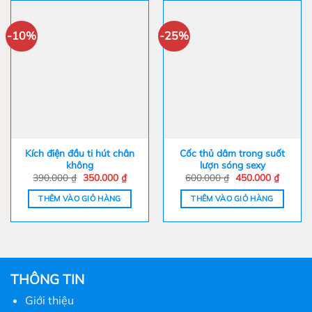
-10%
-25%
Kích điện đầu ti hút chân
Cốc thủ dâm trong suốt
không
lượn sóng sexy
Giá
Giá
Giá
Giá
390.000
₫
350.000
₫
600.000
₫
450.000
₫
gốc
hiện
gốc
hiện
là:
tại
là:
tại
THÊM VÀO GIỎ HÀNG
THÊM VÀO GIỎ HÀNG
390.000 ₫.
là:
600.000 ₫.
là:
350.000 ₫.
450.000
THÔNG TIN
Giới thiệu