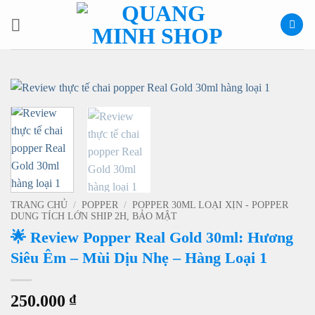
Bỏ
qua
nội
dung
TRANG CHỦ
/
POPPER
/
POPPER 30ML LOẠI XỊN - POPPER
DUNG TÍCH LỚN SHIP 2H, BẢO MẬT
🌟 Review Popper Real Gold 30ml: Hương
Siêu Êm – Mùi Dịu Nhẹ – Hàng Loại 1
250.000
₫