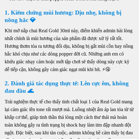
1. Kiểm chứng mùi hương: Dịu nhẹ, không bị
nồng hắc 💎
Khi mở nắp chai Real Gold 30ml này, điểm khiến admin hài lòng
nhất chính là mùi hương của sản phẩm đã được xử lý rất tốt.
Hương thơm tỏa ra tương đối dịu, không bị gắt mùi cồn hay nồng
hắc khó chịu như các dòng popper đời cũ. Những anh em có
khứu giác nhạy cảm hoặc mới tập chơi sẽ thấy dòng này cực kỳ
dễ tiếp cận, không gây cảm giác ngạt mũi khi hít. ⚡🤤
2. Đánh giá tác dụng thực tế: Lên cực êm, không
đau đầu 🌊
Trải nghiệm thực tế cho thấy tinh chất loại 1 của Real Gold mang
lại cảm giác lên tone rất mượt mà. Luồng nhiệt ấm áp lan tỏa từ từ
khắp cơ thể, giúp tinh thần thả lỏng một cách thư thái mà hoàn
toàn không gây ra tình trạng bị shock hay làm tim đập nhanh đột
ngột. Đặc biệt, sau khi tàn cuộc, admin không hề cảm thấy bị đau