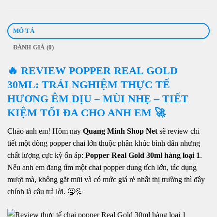
MÔ TẢ
ĐÁNH GIÁ (0)
🔥 REVIEW POPPER REAL GOLD
30ML: TRẢI NGHIỆM THỰC TẾ
HƯƠNG ÊM DỊU – MÙI NHẸ – TIẾT
KIỆM TỐI ĐA CHO ANH EM 🚀
Chào anh em! Hôm nay
Quang Minh Shop Net
sẽ review chi
tiết một dòng popper chai lớn thuộc phân khúc bình dân nhưng
chất lượng cực kỳ ổn áp:
Popper Real Gold 30ml hàng loại 1
.
Nếu anh em đang tìm một chai popper dung tích lớn, tác dụng
mượt mà, không gắt mũi và có mức giá rẻ nhất thị trường thì đây
chính là câu trả lời. 🤤💦