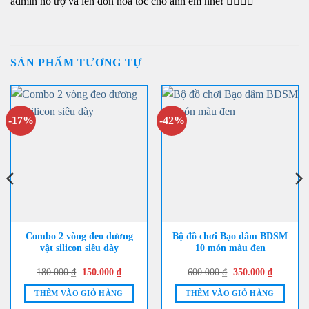
admin hỗ trợ và lên đơn hỏa tốc cho anh em nhé! 👩‍❤️‍💋‍👨
SẢN PHẨM TƯƠNG TỰ
-17%
-42%
Combo 2 vòng đeo dương
Bộ đồ chơi Bạo dâm BDSM
vật silicon siêu dày
10 món màu đen
Giá
Giá
Giá
Giá
180.000
₫
150.000
₫
600.000
₫
350.000
₫
gốc
hiện
gốc
hiện
là:
tại
là:
tại
THÊM VÀO GIỎ HÀNG
THÊM VÀO GIỎ HÀNG
180.000 ₫.
là:
600.000 ₫.
là:
₫.
150.000 ₫.
350.000 