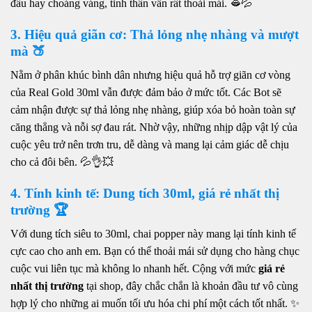
đầu hay choáng váng, tinh thần vẫn rất thoải mái. 🫦💦
3. Hiệu quả giãn cơ: Thả lỏng nhẹ nhàng và mượt
mà 🍑
Nằm ở phân khúc bình dân nhưng hiệu quả hỗ trợ giãn cơ vòng
của Real Gold 30ml vẫn được đảm bảo ở mức tốt. Các Bot sẽ
cảm nhận được sự thả lỏng nhẹ nhàng, giúp xóa bỏ hoàn toàn sự
căng thẳng và nỗi sợ đau rát. Nhờ vậy, những nhịp dập vật lý của
cuộc yêu trở nên trơn tru, dễ dàng và mang lại cảm giác dễ chịu
cho cả đôi bên. 💦👌💥
4. Tính kinh tế: Dung tích 30ml, giá rẻ nhất thị
trường 🏆
Với dung tích siêu to 30ml, chai popper này mang lại tính kinh tế
cực cao cho anh em. Bạn có thể thoải mái sử dụng cho hàng chục
cuộc vui liên tục mà không lo nhanh hết. Cộng với mức
giá rẻ
nhất thị trường
tại shop, đây chắc chắn là khoản đầu tư vô cùng
hợp lý cho những ai muốn tối ưu hóa chi phí một cách tốt nhất. ✨