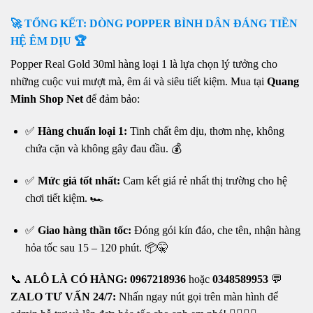
🚀 TỔNG KẾT: DÒNG POPPER BÌNH DÂN ĐÁNG TIỀN
HỆ ÊM DỊU 🏆
Popper Real Gold 30ml hàng loại 1 là lựa chọn lý tưởng cho
những cuộc vui mượt mà, êm ái và siêu tiết kiệm. Mua tại
Quang
Minh Shop Net
để đảm bảo:
✅
Hàng chuẩn loại 1:
Tinh chất êm dịu, thơm nhẹ, không
chứa cặn và không gây đau đầu. 💰
✅
Mức giá tốt nhất:
Cam kết giá rẻ nhất thị trường cho hệ
chơi tiết kiệm. 🏎️
✅
Giao hàng thần tốc:
Đóng gói kín đáo, che tên, nhận hàng
hỏa tốc sau 15 – 120 phút. 📦🤫
📞
ALÔ LÀ CÓ HÀNG:
0967218936
hoặc
0348589953
💬
ZALO TƯ VẤN 24/7:
Nhấn ngay nút gọi trên màn hình để