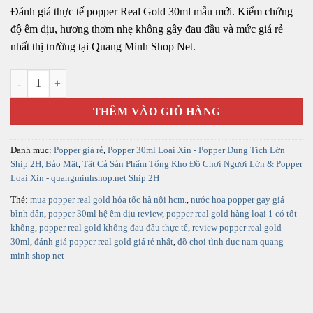
Đánh giá thực tế popper Real Gold 30ml mẫu mới. Kiểm chứng
độ êm dịu, hương thơm nhẹ không gây đau đầu và mức giá rẻ
nhất thị trường tại Quang Minh Shop Net.
🌟 Review Popper Real Gold 30ml: Hương Siêu Êm - Mùi Dịu Nhẹ - Hà
THÊM VÀO GIỎ HÀNG
Danh mục:
Popper giá rẻ
,
Popper 30ml Loại Xịn - Popper Dung Tích Lớn
Ship 2H, Bảo Mật
,
Tất Cả Sản Phẩm Tổng Kho Đồ Chơi Người Lớn & Popper
Loại Xịn - quangminhshop.net Ship 2H
Thẻ:
mua popper real gold hỏa tốc hà nội hcm.
,
nước hoa popper gay giá
bình dân
,
popper 30ml hệ êm dịu review
,
popper real gold hàng loại 1 có tốt
không
,
popper real gold không đau đầu thực tế
,
review popper real gold
30ml
,
đánh giá popper real gold giá rẻ nhất
,
đồ chơi tình dục nam quang
minh shop net